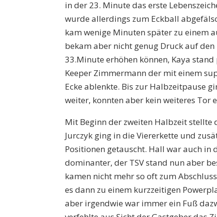
in der 23. Minute das erste Lebenszeich
wurde allerdings zum Eckball abgefäl
kam wenige Minuten später zu einem au
bekam aber nicht genug Druck auf den Ba
33.Minute erhöhen können, Kaya stand pl
Keeper Zimmermann der mit einem super
Ecke ablenkte. Bis zur Halbzeitpause gi
weiter, konnten aber kein weiteres Tor e
Mit Beginn der zweiten Halbzeit stellte
Jurczyk ging in die Viererkette und zus
Positionen getauscht. Hall war auch in 
dominanter, der TSV stand nun aber be
kamen nicht mehr so oft zum Abschluss
es dann zu einem kurzzeitigen Powerpl
aber irgendwie war immer ein Fuß dazw
verfehlte aus Sicht der Gastgeber das Zi