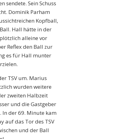
en sendete. Sein Schuss
scht. Dominik Parham
ssichtreichen Kopfball,
ll. Hall hätte in der
ötzlich alleine vor
 Reflex den Ball zur
ng es für Hall munter
rzielen.
 der TSV um. Marius
ätzlich wurden weitere
der zweiten Halbzeit
sser und die Gastgeber
. In der 69. Minute kam
ay auf das Tor des TSV
ischen und der Ball
el.