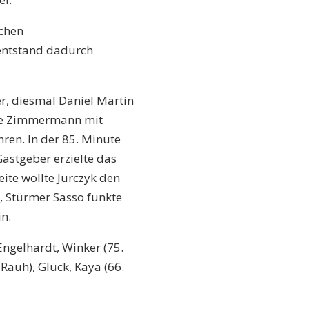
ichen
 entstand dadurch
er, diesmal Daniel Martin
rte Zimmermann mit
ren. In der 85. Minute
Gastgeber erzielte das
eite wollte Jurczyk den
, Stürmer Sasso funkte
n.
Engelhardt, Winker (75.
. Rauh), Glück, Kaya (66.