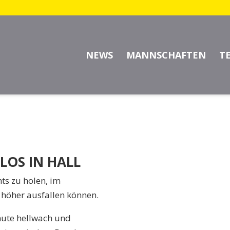
 HALL – TSV SCHORNBACH 
NEWS
MANNSCHAFTEN
T
OS IN HALL
ts zu holen, im
 höher ausfallen können.
nute hellwach und