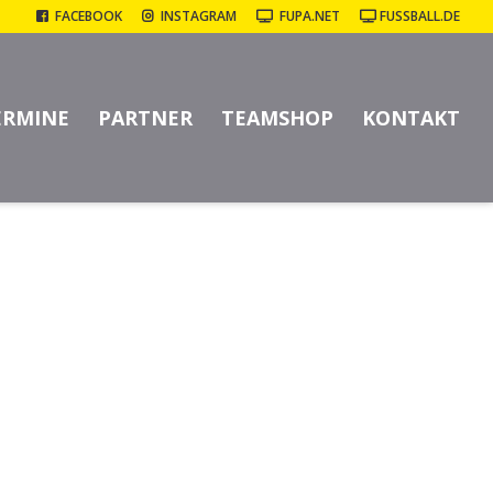
FACEBOOK
INSTAGRAM
FUPA.NET
FUSSBALL.DE
3:0 (2:0)
ERMINE
PARTNER
TEAMSHOP
KONTAKT