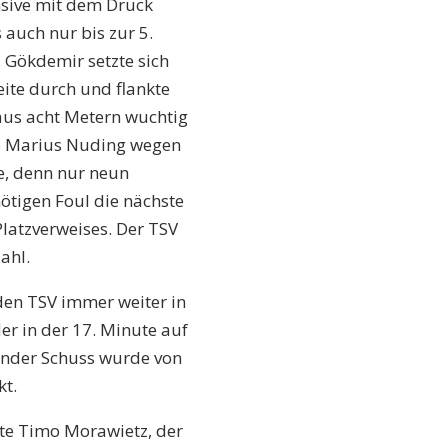
nsive mit dem Druck
 auch nur bis zur 5.
. Gökdemir setzte sich
ite durch und flankte
 aus acht Metern wuchtig
te Marius Nuding wegen
e, denn nur neun
ötigen Foul die nächste
Platzverweises. Der TSV
ahl.
den TSV immer weiter in
er in der 17. Minute auf
kender Schuss wurde von
kt.
atte Timo Morawietz, der