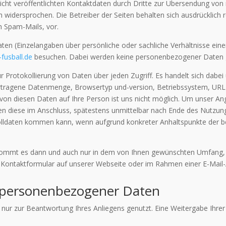
ht veröffentlichten Kontaktdaten durch Dritte zur Übersendung von 
h widersprochen. Die Betreiber der Seiten behalten sich ausdrücklich r
 Spam-Mails, vor.
n (Einzelangaben über persönliche oder sachliche Verhältnisse ein
fusball.de
besuchen. Dabei werden keine personenbezogener Daten g
r Protokollierung von Daten über jeden Zugriff. Es handelt sich da
tragene Datenmenge, Browsertyp und-version, Betriebssystem, URL d
von diesen Daten auf Ihre Person ist uns nicht möglich. Um unser An
hen diese im Anschluss, spätestens unmittelbar nach Ende des Nutzun
olldaten kommen kann, wenn aufgrund konkreter Anhaltspunkte der be
mmt es dann und auch nur in dem von Ihnen gewünschten Umfang, wen
 Kontaktformular auf unserer Webseite oder im Rahmen einer E-Mail-
 personenbezogener Daten
r zur Beantwortung Ihres Anliegens genutzt. Eine Weitergabe Ihrer 