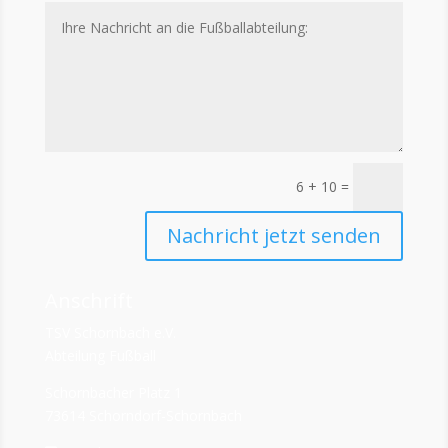
6 + 10
=
Nachricht jetzt senden
Anschrift
TSV Schornbach e.V.
Abteilung Fußball
Schornbacher Platz 1
73614 Schorndorf-Schornbach