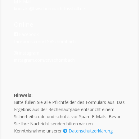
E-Mail
kontakt@tsvschornbach-fussball.de
Online
Facebook
facebook.com/TSVSchornbach
Instagram
instagram.com/tsvschornbach
Hinweis:
Bitte füllen Sie alle Pflichtfelder des Formulars aus. Das
Ergebnis aus der Rechenaufgabe entspricht einem
Sicherheitscode und schützt vor Spam E-Mails. Bevor
Sie Ihre Nachricht senden bitten wir um
Kenntnisnahme unserer
Datenschutzerklärung
.