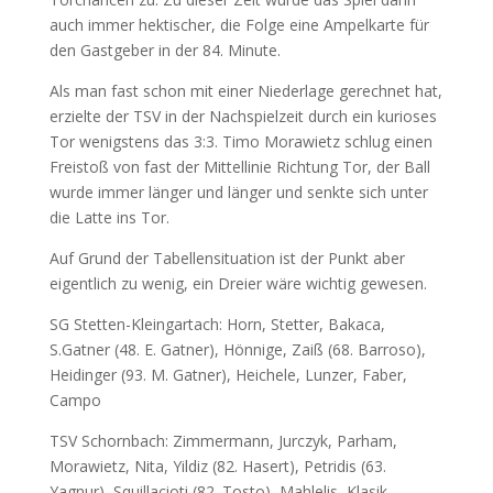
auch immer hektischer, die Folge eine Ampelkarte für
den Gastgeber in der 84. Minute.
Als man fast schon mit einer Niederlage gerechnet hat,
erzielte der TSV in der Nachspielzeit durch ein kurioses
Tor wenigstens das 3:3. Timo Morawietz schlug einen
Freistoß von fast der Mittellinie Richtung Tor, der Ball
wurde immer länger und länger und senkte sich unter
die Latte ins Tor.
Auf Grund der Tabellensituation ist der Punkt aber
eigentlich zu wenig, ein Dreier wäre wichtig gewesen.
SG Stetten-Kleingartach: Horn, Stetter, Bakaca,
S.Gatner (48. E. Gatner), Hönnige, Zaiß (68. Barroso),
Heidinger (93. M. Gatner), Heichele, Lunzer, Faber,
Campo
TSV Schornbach: Zimmermann, Jurczyk, Parham,
Morawietz, Nita, Yildiz (82. Hasert), Petridis (63.
Yagnur), Squillacioti (82. Tosto), Mahlelis, Klasik,