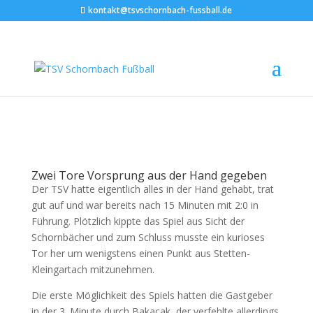
kontakt@tsvschornbach-fussball.de
SG Stetten-Kleingartach – TSV
Schornbach 3:3 (2:2)
8. April 2018
Zwei Tore Vorsprung aus der Hand gegeben
Der TSV hatte eigentlich alles in der Hand gehabt, trat
gut auf und war bereits nach 15 Minuten mit 2:0 in
Führung. Plötzlich kippte das Spiel aus Sicht der
Schornbächer und zum Schluss musste ein kurioses
Tor her um wenigstens einen Punkt aus Stetten-
Kleingartach mitzunehmen.
Die erste Möglichkeit des Spiels hatten die Gastgeber
in der 3. Minute durch Bakacak, der verfehlte allerdings