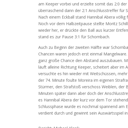
am Keeper vorbei und erzielte somit das 2:0 de
überraschend dann der 2:1 Anschlusstreffer für 
Nach einem Eckball stand Hannibal Abera völlig f
Noch vor dem Halbzeitpause stellte Moritz Schil
wieder her, er drückte den Ball aus kurzer Entfe
stand es zur Pause 3:1 für Schornbach.
Auch zu Beginn der zweiten Hälfte war Schornbac
Chancen waren jedoch erst einmal Mangelware. E
ganz große Chance den Abstand auszubauen. More
läuft alleine Richtung Keeper, scheitert aber im
versuchte es hin wieder mit Weitschüssen, mehr 
der 74. Minute foulte Moreira im eigenen Straf
Stürmer, den Strafstoß verschoss Weiblen, der Ba
Minuten später dann aber doch der Anschlusstr
es Hannibal Abera der kurz vor dem Tor stehend 
Schlussphase wurde es nochmal spannend am En
verdient durch und gewinnt sein Auswärtsspiel i