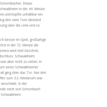
r Schornbächer. Etwas
Schwaikheim in der 44. Minute.
rei und köpfte unhaltbar ein.
ling den zwei Tore Abstand
rnung über die Linie und so
h besser im Spiel, großartige
rst in der 72. Minute die
ira wird steil Geschick,
 Abschluss. Schwaikheim
war aber nicht zu sehen. In
raum einen Schwaikheimer
ll ging über das Tor. Nur drei
effer zum 3:2. Wiederum war
einschiebt. In der
de setzt sich Schornbach
n Schwaikheim.