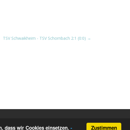
TSV Schwaikheim - TSV Schornbach 2:1 (0:0)
→
Zustimmen
, dass wir Cookies einsetzen.
-