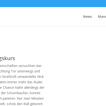
News
Man
Schornbach II 2:3 (1:3)
lgskurs
Mannschaften versuchten das
Richtung Tor unterwegs und
en Strafstoß verwandelte Nick
rnahm immer mehr das Ruder
e Chance hatte allerdings der
s der Schornbacher, konnte
 parieren. Nur zwei Minuten
elt, schob den Ball gekonnt