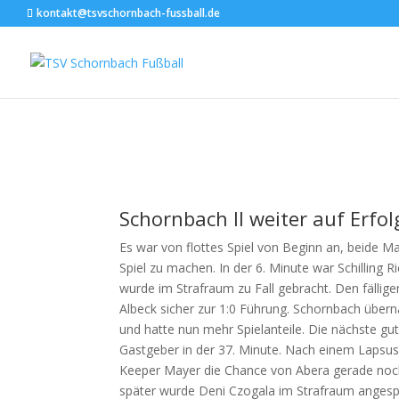
kontakt@tsvschornbach-fussball.de
TSV Schwaikheim II – TSV 
10. März 2025
Schornbach II weiter auf Erfo
Es war von flottes Spiel von Beginn an, beide 
Spiel zu machen. In der 6. Minute war Schilling 
wurde im Strafraum zu Fall gebracht. Den fällig
Albeck sicher zur 1:0 Führung. Schornbach übe
und hatte nun mehr Spielanteile. Die nächste gut
Gastgeber in der 37. Minute. Nach einem Lapsu
Keeper Mayer die Chance von Abera gerade noch
später wurde Deni Czogala im Strafraum angespi