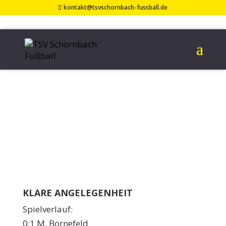
kontakt@tsvschornbach-fussball.de
TSV RUDERSBERG II
– TSV SCHORNBACH
II 0:4 (0:2)
19. April 2023
KLARE ANGELEGENHEIT
Spielverlauf:
0:1 M. Bornefeld