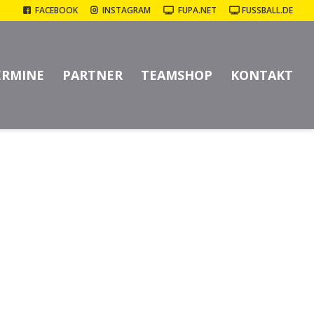
FACEBOOK
INSTAGRAM
FUPA.NET
FUSSBALL.DE
:2)
ERMINE
PARTNER
TEAMSHOP
KONTAKT