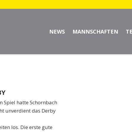
– SG SCHORNDORF 4:3 (3
NEWS
MANNSCHAFTEN
T
BY
 Spiel hatte Schornbach
ht unverdient das Derby
ten los. Die erste gute