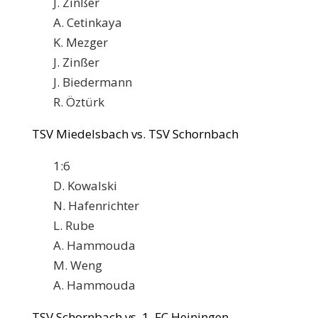
J. Zinßer
A. Cetinkaya
K. Mezger
J. Zinßer
J. Biedermann
R. Öztürk
TSV Miedelsbach vs. TSV Schornbach
1:6
D. Kowalski
N. Hafenrichter
L. Rube
A. Hammouda
M. Weng
A. Hammouda
TSV Schornbach vs. 1. FC Heiningen