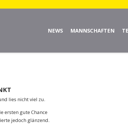
 HALL – TSV SCHORNBACH 
NEWS
MANNSCHAFTEN
T
NKT
nd lies nicht viel zu.
die ersten gute Chance
ierte jedoch glänzend.