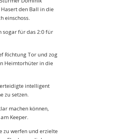
V Stürmer Dominik
Hasert den Ball in die
h einschoss.
 sogar für das 2:0 für
ief Richtung Tor und zog
en Heimtorhüter in die
rteidigte intelligent
e zu setzen.
 klar machen können,
s am Keeper.
e zu werfen und erzielte