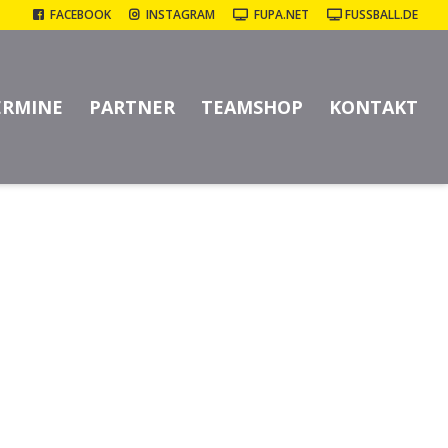
FACEBOOK
INSTAGRAM
FUPA.NET
FUSSBALL.DE
2:2 (0:0)
ERMINE
PARTNER
TEAMSHOP
KONTAKT