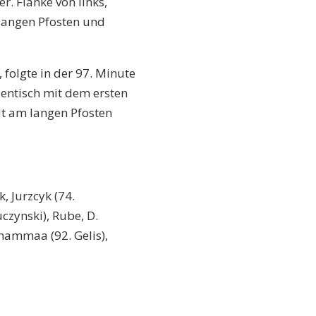
r. Flanke von links,
 langen Pfosten und
, folgte in der 97. Minute
identisch mit dem ersten
t am langen Pfosten
, Jurzcyk (74.
czynski), Rube, D.
Shammaa (92. Gelis),