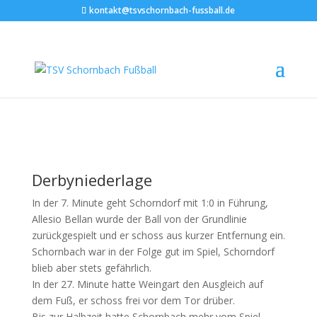
kontakt@tsvschornbach-fussball.de
SG Schorndorf II – TSV Schornbach II 2:1
(1:0)
19. September 2023
Derbyniederlage
In der 7. Minute geht Schorndorf mit 1:0 in Führung,
Allesio Bellan wurde der Ball von der Grundlinie
zurückgespielt und er schoss aus kurzer Entfernung ein.
Schornbach war in der Folge gut im Spiel, Schorndorf
blieb aber stets gefährlich.
In der 27. Minute hatte Weingart den Ausgleich auf
dem Fuß, er schoss frei vor dem Tor drüber.
Bis zur Halbzeit hatte Schornbach mehr vom Spiel,