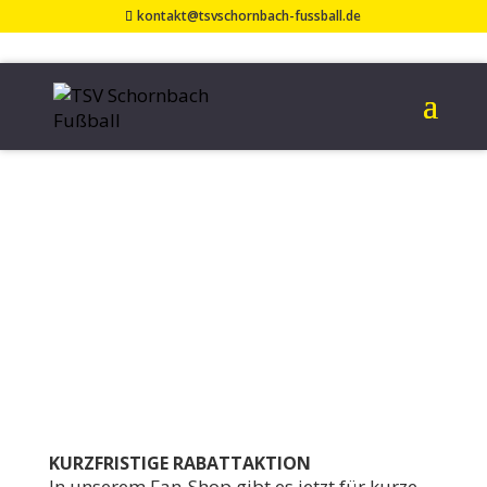
kontakt@tsvschornbach-fussball.de
NUR FÜR KURZE
ZEIT: RABATTE IM
FAN-SHOP
17. März 2021
KURZFRISTIGE RABATTAKTION
In unserem Fan-Shop gibt es jetzt für kurze