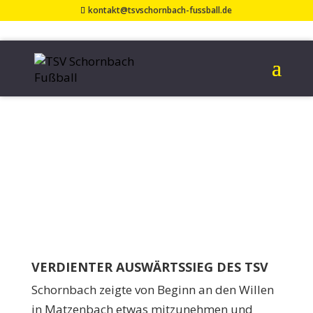
kontakt@tsvschornbach-fussball.de
FC MATZENBACH –
TSV SCHORNBACH
0:2 (0:1)
18. September 2024
VERDIENTER AUSWÄRTSSIEG DES TSV
Schornbach zeigte von Beginn an den Willen
in Matzenbach etwas mitzunehmen und